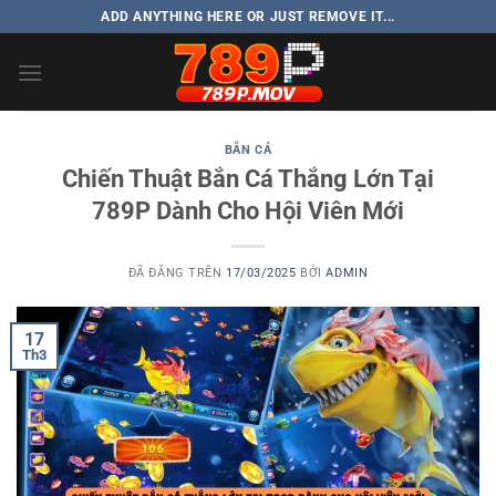
Chuyển
ADD ANYTHING HERE OR JUST REMOVE IT...
đến
nội
dung
BẮN CÁ
Chiến Thuật Bắn Cá Thắng Lớn Tại
789P Dành Cho Hội Viên Mới
ĐÃ ĐĂNG TRÊN
17/03/2025
BỞI
ADMIN
17
Th3