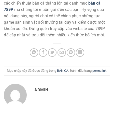
các chiến thuật bắn cá thắng lớn tại danh mục
bắn cá
789P
mà chúng tôi muốn gửi đến các bạn. Hy vọng qua
nội dung này, người chơi có thể chinh phục những tựa
game săn sinh vật đổi thưởng tại đây và kiếm được một
khoản xu lớn. Đừng quên truy cập vào website của 789P
để cập nhật và trau dồi thêm nhiều kiến thức bổ ích mới.
Mục nhập này đã được đăng trong
BẮN CÁ
. Đánh dấu trang
permalink
.
ADMIN