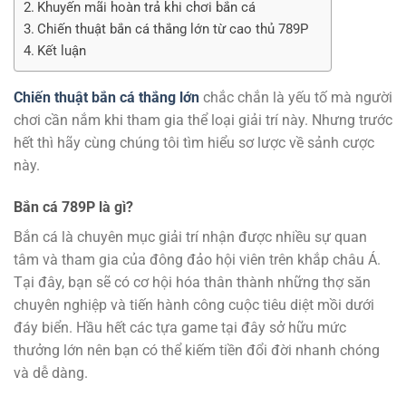
Khuyến mãi hoàn trả khi chơi bắn cá
Chiến thuật bắn cá thắng lớn từ cao thủ 789P
Kết luận
Chiến thuật bắn cá thắng lớn
chắc chắn là yếu tố mà người
chơi cần nắm khi tham gia thể loại giải trí này. Nhưng trước
hết thì hãy cùng chúng tôi tìm hiểu sơ lược về sảnh cược
này.
Bắn cá 789P là gì?
Bắn cá là chuyên mục giải trí nhận được nhiều sự quan
tâm và tham gia của đông đảo hội viên trên khắp châu Á.
Tại đây, bạn sẽ có cơ hội hóa thân thành những thợ săn
chuyên nghiệp và tiến hành công cuộc tiêu diệt mồi dưới
đáy biển. Hầu hết các tựa game tại đây sở hữu mức
thưởng lớn nên bạn có thể kiếm tiền đổi đời nhanh chóng
và dễ dàng.