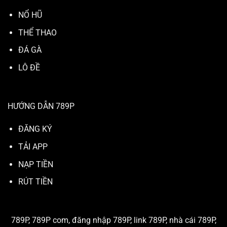
NỔ HŨ
THỂ THAO
ĐÁ GÀ
LÔ ĐỀ
HƯỚNG DẪN 789P
ĐĂNG KÝ
TẢI APP
NẠP TIỀN
RÚT TIỀN
789P, 789P com, đăng nhập 789P, link 789P, nhà cái 789P,