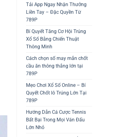
Tải App Ngay Nhận Thưởng
Liền Tay – Đặc Quyền Từ
789P
Bí Quyết Tăng Cơ Hội Trúng
Xổ Số Bằng Chiến Thuật
Thông Minh
Cách chọn số may mắn chốt
cầu ăn thông thắng lớn tại
789P
Mẹo Chơi Xổ Số Online – Bí
Quyết Chốt lô Trúng Lớn Tại
789P
Hướng Dẫn Cá Cược Tennis
Bất Bại Trong Mọi Ván Đấu
Lớn Nhỏ