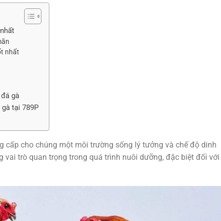
 nhất
mãn
t nhất
 đá gà
 gà tại 789P
cấp cho chúng một môi trường sống lý tưởng và chế độ dinh
vai trò quan trọng trong quá trình nuôi dưỡng, đặc biệt đối với