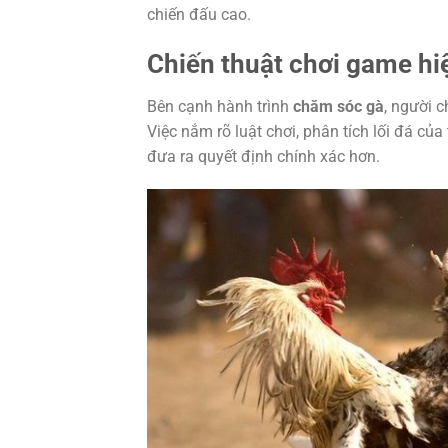
chiến đấu cao.
Chiến thuật chơi game hi
Bên cạnh hành trình
chăm sóc gà
, người 
Việc nắm rõ luật chơi, phân tích lối đá c
đưa ra quyết định chính xác hơn.