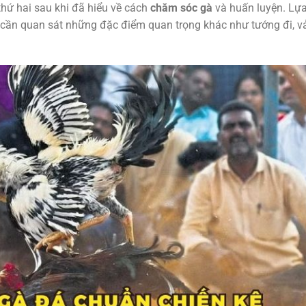
thứ hai sau khi đã hiểu về cách
chăm sóc gà
và huấn luyện. Lự
 cần quan sát những đặc điểm quan trọng khác như tướng đi, v