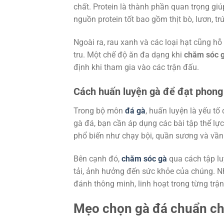
chất. Protein là thành phần quan trọng gi
nguồn protein tốt bao gồm thịt bò, lươn, t
Ngoài ra, rau xanh và các loại hạt cũng hỗ
tru. Một chế độ ăn đa dạng khi
chăm sóc 
định khi tham gia vào các trận đấu.
Cách huấn luyện gà để đạt phong 
Trong bộ môn
đá gà
, huấn luyện là yếu tố
gà đá, bạn cần áp dụng các bài tập thể lự
phổ biến như chạy bội, quần sương và vần 
Bên cạnh đó,
chăm sóc gà
qua cách tập luy
tải, ảnh hưởng đến sức khỏe của chúng. Nh
đánh thông minh, linh hoạt trong từng trậ
Mẹo chọn gà đá chuẩn ch