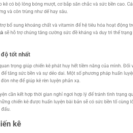
úp kê có bộ lông bóng mượt, cơ bắp săn chắc và sức bền cao. Cá
rứng và côn trùng như dế hay sâu.
 trợ bổ sung khoáng chất và vitamin để hệ tiêu hóa hoạt động t
gà
sẽ hỗ trợ chúng tăng cường sức đề kháng và duy trì thể trạng
độ tốt nhất
 quan trọng giúp chiến kê phát huy hết tiềm năng của mình. Đối 
c để tăng sức bền và sự dẻo dai. Một số phương pháp huấn luyệ
đòn nhẹ để giúp kê rèn luyện phản xạ.
ện cần kết hợp thời gian nghỉ ngơi hợp lý để tránh tình trạng q
ững chiến kê được huấn luyện bài bản sẽ có sức bền tố cùng lố
n đấu.
iến kê