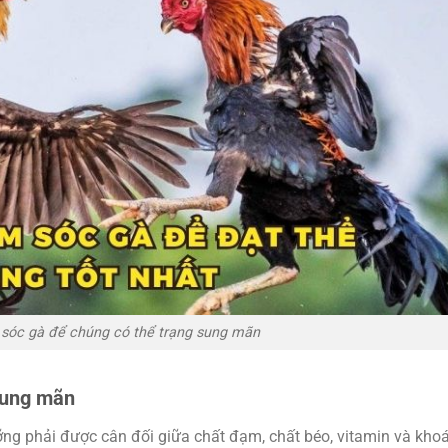
sóc gà để chúng có thể trạng sung mãn
sung mãn
ưỡng phải được cân đối giữa chất đạm, chất béo, vitamin và kho