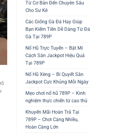
Từ Cơ Bản Đến Chuyên Sâu
Cho Sư Kê
Các Giống Gà Đá Hay Giúp
Bạn Kiếm Tiền Dễ Dàng Từ Đá
Gà Tại 789P
Nổ Hũ Trực Tuyến – Bật Mí
Cách Săn Jackpot Hiệu Quả
Tại 789P
Nổ Hũ Xèng – Bí Quyết Săn
Jackpot Cực Khủng Mỗi Ngày
rõ
u
Mẹo chơi nổ hũ 789P – Kinh
nghiệm thực chiến từ cao thủ
Khuyến Mãi Hoàn Trả Tại
789P – Chơi Càng Nhiều,
Hoàn Càng Lớn