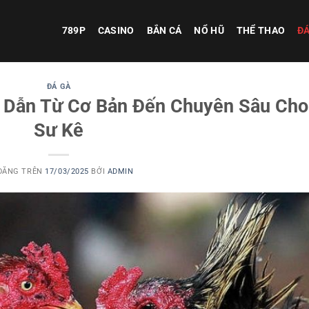
789P
CASINO
BẮN CÁ
NỔ HŨ
THỂ THAO
ĐÁ
ĐÁ GÀ
 Dẫn Từ Cơ Bản Đến Chuyên Sâu Cho
Sư Kê
ĐĂNG TRÊN
17/03/2025
BỞI
ADMIN