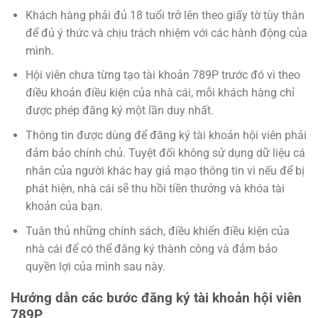
Khách hàng phải đủ 18 tuổi trở lên theo giấy tờ tùy thân
để đủ ý thức và chịu trách nhiệm với các hành động của
mình.
Hội viên chưa từng tạo tài khoản 789P trước đó vì theo
điều khoản điều kiện của nhà cái, mỗi khách hàng chỉ
được phép đăng ký một lần duy nhất.
Thông tin được dùng để đăng ký tài khoản hội viên phải
đảm bảo chính chủ. Tuyệt đối không sử dụng dữ liệu cá
nhân của người khác hay giả mạo thông tin vì nếu để bị
phát hiện, nhà cái sẽ thu hồi tiền thưởng và khóa tài
khoản của bạn.
Tuân thủ những chính sách, điều khiển điều kiện của
nhà cái để có thể đăng ký thành công và đảm bảo
quyền lợi của mình sau này.
Hướng dẫn các bước đăng ký tài khoản hội viên
789P