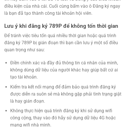
điều kiện của nhà cái. Cuối cùng bấm vào ô Đăng ký ngay
là bạn đã tạo thành công tài khoản hội viên.
Lưu ý khi đăng ký 789P để không tốn thời gian
Để tránh việc tiêu tốn quá nhiều thời gian hoặc quá trình
đăng ký 789P bị gián đoạn thì bạn cần lưu ý một số điều
quan trọng như sau:
Điền chính xác và đầy đủ thông tin cá nhân của mình,
không dùng dữ liệu của người khác hay giúp bất cứ ai
tạo tài khoản.
Kiểm tra kết nối mạng để đảm bảo quá trình đăng ký
được diễn ra suôn sẻ mà không gặp phải tình trạng giật
là hay gián đoạn.
Không thực hiện quá trình đăng ký khi sử dụng wifi
công cộng, thay vào đó hãy sử dụng dữ liệu 4G hoặc
mạng wifi nhà mình.