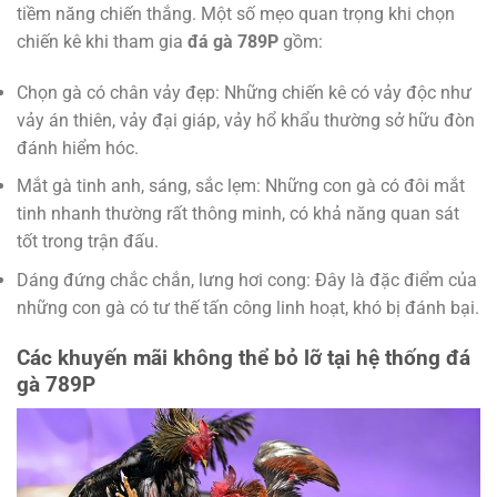
tiềm năng chiến thắng
.
Một số mẹo quan trọng khi chọn
chiến kê khi tham gia
đá gà 789P
gồm:
Chọn gà có chân vảy đẹp: Những chiến kê có vảy độc như
vảy án thiên, vảy đại giáp, vảy hổ khẩu thường sở hữu đòn
đánh hiểm hóc.
Mắt gà tinh anh, sáng, sắc lẹm: Những con gà có đôi mắt
tinh nhanh thường rất thông minh, có khả năng quan sát
tốt trong trận đấu.
Dáng đứng chắc chắn, lưng hơi cong: Đây là đặc điểm của
những con gà có tư thế tấn công linh hoạt, khó bị đánh bại.
Các khuyến mãi không thể bỏ lỡ tại hệ thống đá
gà 789P