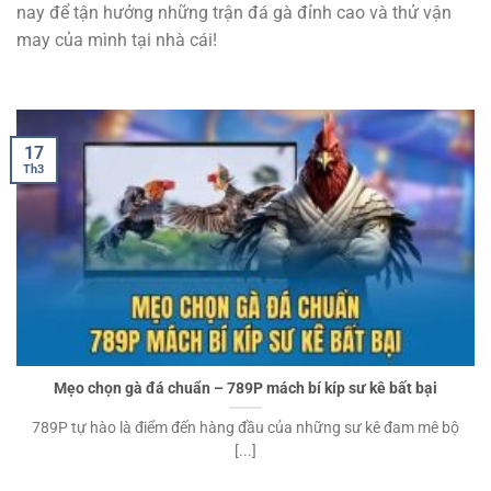
nay để tận hưởng những trận đá gà đỉnh cao và thử vận
may của mình tại nhà cái!
17
Th3
Mẹo chọn gà đá chuẩn – 789P mách bí kíp sư kê bất bại
789P tự hào là điểm đến hàng đầu của những sư kê đam mê bộ
[...]