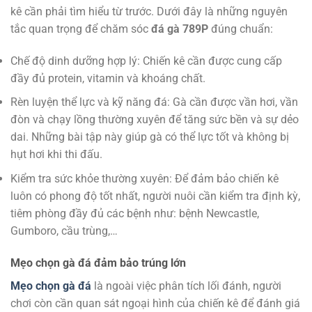
kê cần phải tìm hiểu từ trước.
Dưới đây là những nguyên
tắc quan trọng để chăm sóc
đá gà 789P
đúng chuẩn:
Chế độ dinh dưỡng hợp lý: Chiến kê cần được cung cấp
đầy đủ protein, vitamin và khoáng chất.
Rèn luyện thể lực và kỹ năng đá: Gà cần được vần hơi, vần
đòn và chạy lồng thường xuyên để tăng sức bền và sự dẻo
dai
.
Những bài tập này giúp gà có thể lực tốt và không bị
hụt hơi khi thi đấu.
Kiểm tra sức khỏe thường xuyên: Để đảm bảo chiến kê
luôn có phong độ tốt nhất, người nuôi cần kiểm tra định kỳ,
tiêm phòng đầy đủ các bệnh như: bệnh Newcastle,
Gumboro, cầu trùng,…
Mẹo chọn gà đá đảm bảo trúng lớn
Mẹo chọn gà đá
là ngoài việc phân tích lối đánh, người
chơi còn cần quan sát ngoại hình của chiến kê để đánh giá