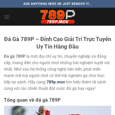
Chuyển
ADD ANYTHING HERE OR JUST REMOVE IT...
đến
nội
dung
Đá Gà 789P – Đỉnh Cao Giải Trí Trực Tuyến
Uy Tín Hàng Đầu
Đá gà 789P
là một địa chỉ uy tín, chuyên nghiệp và đẳng
cấp, mang đến cho người chơi những trải nghiệm tuyệt vời
nhất. Nhờ vào hệ thống công nghệ tiên tiến, phát triển
mạnh mẽ mà người chơi có thể trải nghiệm gà chọi trực
tiếp tại sảnh. Hãy cùng
789p.mov
tìm hiểu thêm về sảnh
cùng với các chiến thuật đặt cược đá gà hay ngay!
Tổng quan về đá gà 789P