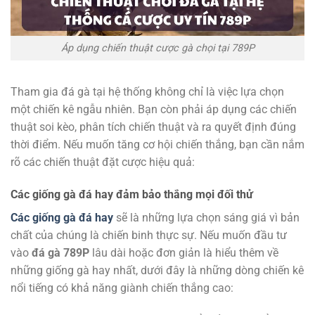
Áp dụng chiến thuật cược gà chọi tại 789P
Tham gia đá gà tại hệ thống không chỉ là việc lựa chọn
một chiến kê ngẫu nhiên.
Bạn còn phải áp dụng các chiến
thuật soi kèo, phân tích chiến thuật và ra quyết định đúng
thời điểm
.
Nếu muốn tăng cơ hội chiến thắng, bạn cần nắm
rõ các chiến thuật đặt cược hiệu quả:
Các giống gà đá hay đảm bảo thắng mọi đối thử
Các giống gà đá hay
sẽ là những lựa chọn sáng giá vì bản
chất của chúng là chiến binh thực sự
.
Nếu muốn đầu tư
vào
đá gà 789P
lâu dài hoặc đơn giản là hiểu thêm về
những giống gà hay nhất, dưới đây là những dòng chiến kê
nổi tiếng có khả năng giành chiến thắng cao: