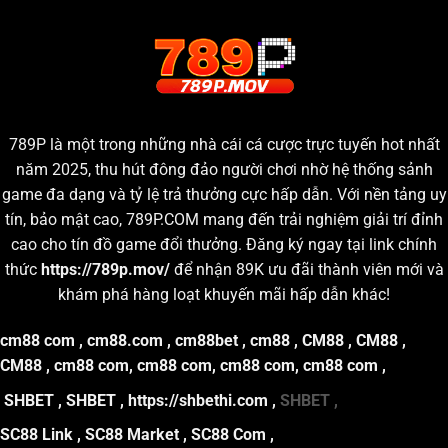
789P là một trong những nhà cái cá cược trực tuyến hot nhất
năm 2025, thu hút đông đảo người chơi nhờ hệ thống sảnh
game đa dạng và tỷ lệ trả thưởng cực hấp dẫn. Với nền tảng uy
tín, bảo mật cao, 789P.COM mang đến trải nghiệm giải trí đỉnh
cao cho tín đồ game đổi thưởng. Đăng ký ngay tại link chính
thức
https://789p.mov/
để nhận 89K ưu đãi thành viên mới và
khám phá hàng loạt khuyến mãi hấp dẫn khác!
cm88 com
,
cm88.com
,
cm88bet
,
cm88
,
CM88
,
CM88
,
CM88
,
cm88 com
,
cm88 com
,
cm88 com
,
cm88 com
,
SHBET
,
SHBET
,
https://shbethi.com
,
SHBET
,
SC88 Link
,
SC88 Market
,
SC88 Com
,