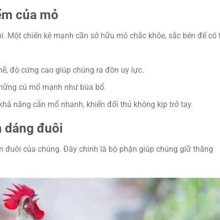
iểm của mỏ
 thi. Một chiến kê mạnh cần sở hữu mỏ chắc khỏe, sắc bén để có 
ẽ, độ cứng cao giúp chúng ra đòn uy lực.
những cú mổ mạnh như búa bổ.
ì khả năng cắn mổ nhanh, khiến đối thủ không kịp trở tay.
h dáng đuôi
 đuôi của chúng. Đây chính là bộ phận giúp chúng giữ thăng