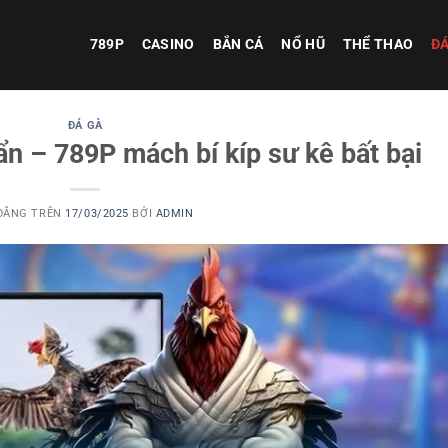
789P
CASINO
BẮN CÁ
NỔ HŨ
THỂ THAO
ĐÁ
ĐÁ GÀ
n – 789P mách bí kíp sư kê bất bại
ĐĂNG TRÊN
17/03/2025
BỞI
ADMIN