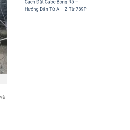
Cách Đặt Cược Bóng Rổ –
Hướng Dẫn Từ A – Z Từ 789P
 và