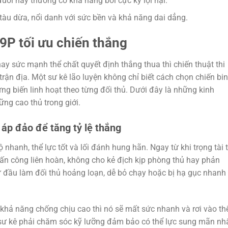
uôi này thường có khả năng bồi cực kỳ lợi hại.
tàu dừa, nổi danh với sức bền và khả năng dai dẳng.
9P tối ưu chiến thắng
ay sức mạnh thể chất quyết định thắng thua thì chiến thuật thi
trận địa. Một sư kê lão luyện không chỉ biết cách chọn chiến bi
ứng biến linh hoạt theo từng đối thủ. Dưới đây là những kinh
ng cao thủ trong giới.
áp đảo để tăng tỷ lệ thắng
nhanh, thể lực tốt và lối đánh hung hãn. Ngay từ khi trọng tài 
 tấn công liên hoàn, không cho kẻ địch kịp phòng thủ hay phản
từ đầu làm đối thủ hoảng loạn, dễ bỏ chạy hoặc bị hạ gục nhanh
 khả năng chống chịu cao thì nó sẽ mất sức nhanh và rơi vào thế
 sư kê phải chăm sóc kỹ lưỡng đảm bảo có thể lực sung mãn nh