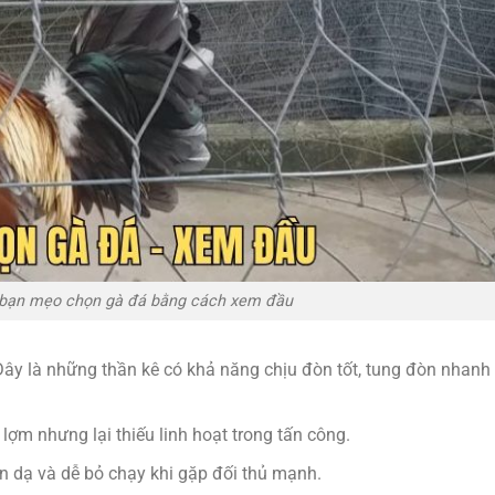
n bạn mẹo chọn gà đá bằng cách xem đầu
Đây là những thần kê có khả năng chịu đòn tốt, tung đòn nhanh
lợm nhưng lại thiếu linh hoạt trong tấn công.
an dạ và dễ bỏ chạy khi gặp đối thủ mạnh.