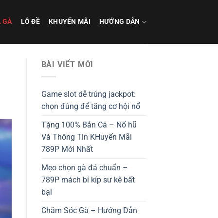
 GÀ
LÔ ĐỀ
KHUYẾN MÃI
HƯỚNG DẪN
BÀI VIẾT MỚI
Game slot dễ trúng jackpot:
chọn đúng để tăng cơ hội nổ
Tặng 100% Bắn Cá – Nổ hũ
Và Thông Tin KHuyến Mãi
789P Mới Nhất
Mẹo chọn gà đá chuẩn –
789P mách bí kíp sư kê bất
bại
Chăm Sóc Gà – Hướng Dẫn