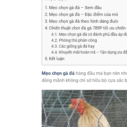
Mẹo chọn gà đá – Xem đầu
Mẹo chọn gà đá – Đặc điểm của mỏ
Mẹo chọn gà đá theo hình dáng đuôi
Chiến thuật chơi đá gà 789P tối ưu chiến
Mẹo chọn gà đá có đánh phủ đầu áp đảo
Phòng thủ phản công
Các giống gà đá hay
Khuyến mãi hoàn trả – Tận dụng ưu đãi
Kết luận
Mẹo chọn gà đá
hàng đầu mà bạn nên nhớ đ
dũng mãnh không chỉ sở hữu bộ cựa sắc bé